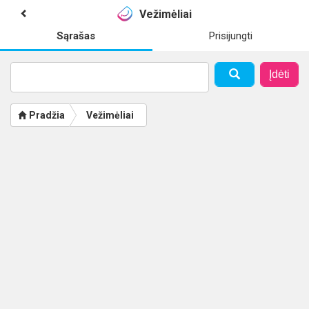
Vežimėliai
Sąrašas
Prisijungti
Įdėti
Pradžia
Vežimėliai