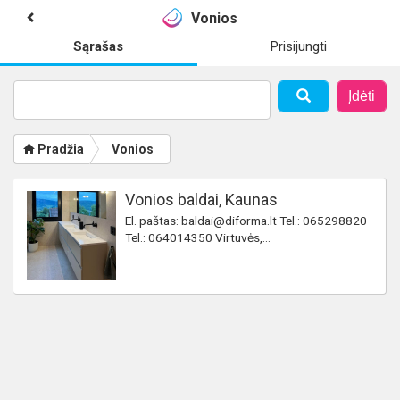
Vonios
Sąrašas
Prisijungti
Įdėti
Pradžia
Vonios
Vonios baldai, Kaunas
El. paštas: baldai@diforma.lt Tel.: 065298820
Tel.: 064014350 Virtuvės,...