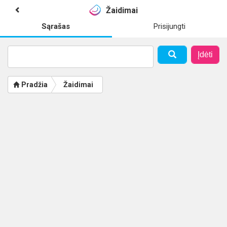
Žaidimai
Sąrašas
Prisijungti
Įdėti
Pradžia
Žaidimai