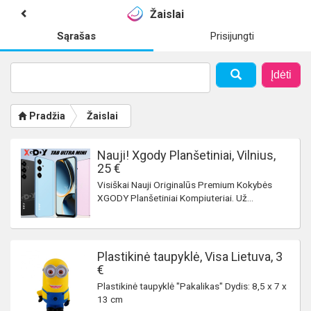
Žaislai
Sąrašas
Prisijungti
Įdėti
Pradžia
Žaislai
Nauji! Xgody Planšetiniai, Vilnius,
25 €
Visiškai Nauji Originalūs Premium Kokybės
XGODY Planšetiniai Kompiuteriai. Už...
Plastikinė taupyklė, Visa Lietuva, 3
€
Plastikinė taupyklė "Pakalikas" Dydis: 8,5 x 7 x
13 cm