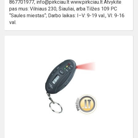
867701977, info@pirkciau.lt www.pirkciau.lt Atvykite
pas mus: Vilniaus 230, Šiauliai, arba Tilžes 109 PC
“Saules miestas“; Darbo laikas: I–V: 9-19 val., VI: 9-16
val.