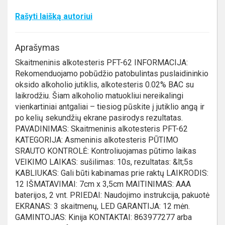
Rašyti laišką autoriui
Aprašymas
Skaitmeninis alkotesteris PFT-62 INFORMACIJA:
Rekomenduojamo pobūdžio patobulintas puslaidininkio
oksido alkoholio jutiklis, alkotesteris 0.02% BAC su
laikrodžiu. Šiam alkoholio matuokliui nereikalingi
vienkartiniai antgaliai – tiesiog pūskite į jutiklio angą ir
po kelių sekundžių ekrane pasirodys rezultatas.
PAVADINIMAS: Skaitmeninis alkotesteris PFT-62
KATEGORIJA: Asmeninis alkotesteris PŪTIMO
SRAUTO KONTROLĖ: Kontroliuojamas pūtimo laikas
VEIKIMO LAIKAS: sušilimas: 10s, rezultatas: &lt;5s
KABLIUKAS: Gali būti kabinamas prie raktų LAIKRODIS:
12 IŠMATAVIMAI: 7cm x 3,5cm MAITINIMAS: AAA
baterijos, 2 vnt. PRIEDAI: Naudojimo instrukcija, pakuotė
EKRANAS: 3 skaitmenų, LED GARANTIJA: 12 mėn.
GAMINTOJAS: Kinija KONTAKTAI: 863977277 arba